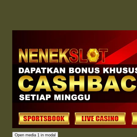
Open media 1 in modal