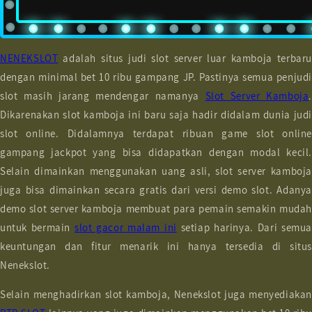
NENEKSLOT
adalah situs judi slot server luar kamboja terbaru
dengan minimal bet 10 ribu gampang JP. Pastinya semua penjudi
slot masih jarang mendengar namanya
Slot Server Kamboja
.
Dikarenakan slot kamboja ini baru saja hadir didalam dunia judi
slot online. Didalamnya terdapat ribuan game slot online
gampang jackpot yang bisa didapatkan dengan modal kecil.
Selain dimainkan menggunakan uang asli, slot server kamboja
juga bisa dimainkan secara gratis dari versi demo slot. Adanya
demo slot server kamboja membuat para pemain semakin mudah
untuk bermain
slot gacor malam ini
setiap harinya. Dari semua
keuntungan dan fitur menarik ini hanya tersedia di situs
Nenekslot.
Selain menghadirkan slot kamboja, Nenekslot juga menyediakan