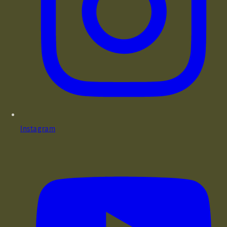
Instagram