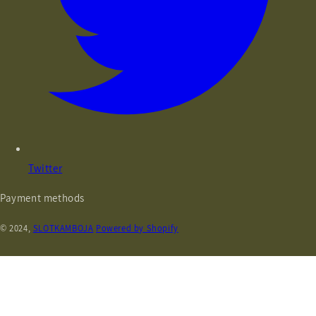
Twitter
Payment methods
© 2024,
SLOTKAMBOJA
Powered by Shopify