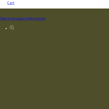
Cart
Skip to product information