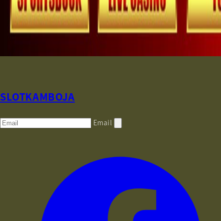
SLOTKAMBOJA
Email